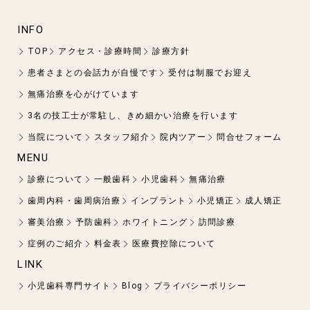
INFO
TOP
アクセス・診療時間
診療方針
患者さまとの会話力が自慢です
受付は制服でお迎え
無痛治療を心がけています
3名の技工士が常駐し、きめ細かい治療を行います
当院について
スタッフ紹介
院内ツアー
問合せフォーム
MENU
診療について
一般歯科
小児歯科
無痛治療
歯周内科・歯周病治療
インプラント
小児矯正
成人矯正
審美治療
予防歯科
ホワイトニング
訪問診療
症例のご紹介
料金表
医療費控除について
LINK
小児歯科専門サイト
Blog
プライバシーポリシー