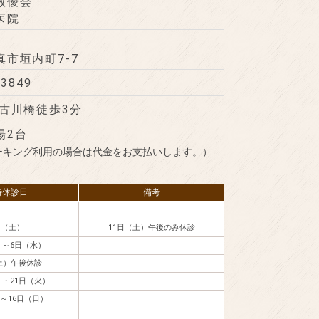
敬優会
医院
市垣内町7-7
-3849
 古川橋徒歩3分
場2台
ーキング利用の場合は代金をお支払いします。）
時休診日
備考
日（土）
11日（土）午後のみ休診
）～6日（水）
土）午後休診
）・21日（火）
～16日（日）