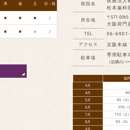
医療法人
木
金
土
医院名
日・祝
松本歯科
●
●
●
〒571-0065
/
所在地
大阪府門真
●
●
※
/
TEL
06-6901
アクセス
京阪本線
専用駐車
駐車場
（近隣のパ
臨
3月
4月
4
5月
3日（日
6月
27日（
7月
11日（土
8月
9日（日）
9月