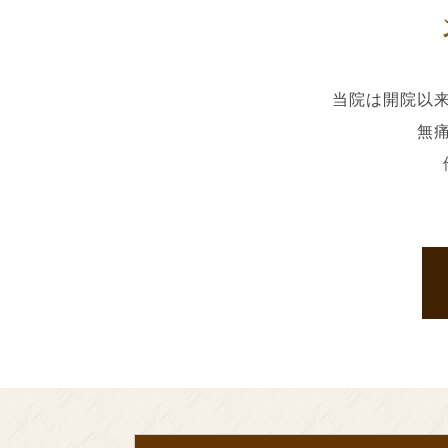
当院は開院以
無