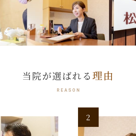
理由
当院が選ばれる
REASON
2