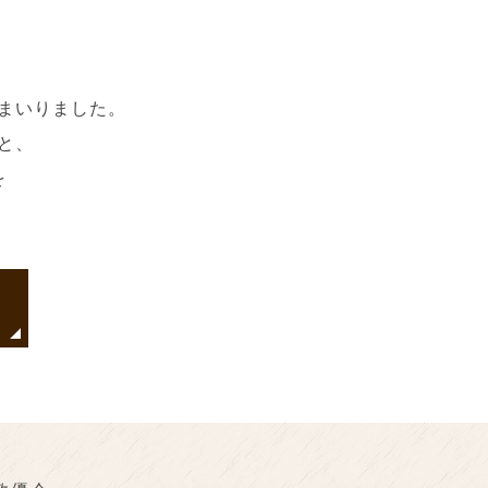
を
まいりました。
と、
を