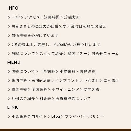
INFO
TOP
アクセス・診療時間
診療方針
患者さまとの会話力が自慢です
受付は制服でお迎え
無痛治療を心がけています
3名の技工士が常駐し、きめ細かい治療を行います
当院について
スタッフ紹介
院内ツアー
問合せフォーム
MENU
診療について
一般歯科
小児歯科
無痛治療
歯周内科・歯周病治療
インプラント
小児矯正
成人矯正
審美治療
予防歯科
ホワイトニング
訪問診療
症例のご紹介
料金表
医療費控除について
LINK
小児歯科専門サイト
Blog
プライバシーポリシー